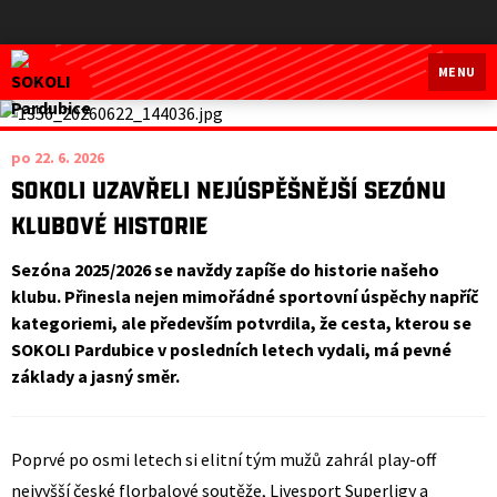
SOKOLI Pardubice
MENU
po 22. 6. 2026
SOKOLI uzavřeli nejúspěšnější sezónu
klubové historie
Sezóna 2025/2026 se navždy zapíše do historie našeho
klubu. Přinesla nejen mimořádné sportovní úspěchy napříč
kategoriemi, ale především potvrdila, že cesta, kterou se
SOKOLI Pardubice v posledních letech vydali, má pevné
základy a jasný směr.
Poprvé po osmi letech si elitní tým mužů zahrál play-off
nejvyšší české florbalové soutěže, Livesport Superligy a