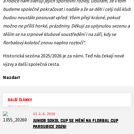
a rodiče nám svěřují jejich sportovní rozvoj. Doufám, že v tom
budeme společně pokračovat i nadále a že se děti i celý náš klub
budou neustále posouvat vpřed. Všem přeji krásné, pokud
možno ne příliš horké, prázdniny. Děkuji za uplynulou sezonu a
těším se na srpnové klubové soustředění i na září, kdy se
florbalový kolotoč znovu naplno roztočí".
Historická sezóna 2025/2026 je za námi. Teď nás čekají nové
výzvy a další společná cesta.
Nazdar!
DALŠÍ ČLÁNKY
út 2. 6. 2026
JUNIOR SOKOL CUP SE MĚNÍ NA FLORBAL CUP
PARDUBICE 2026!