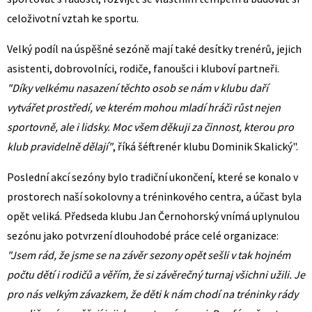
celoživotní vztah ke sportu.
Velký podíl na úspěšné sezóně mají také desítky trenérů, jejich
asistenti, dobrovolníci, rodiče, fanoušci i kluboví partneři.
"Díky velkému nasazení těchto osob se nám v klubu daří
vytvářet prostředí, ve kterém mohou mladí hráči růst nejen
sportovně, ale i lidsky. Moc všem děkuji za činnost, kterou pro
klub pravidelně dělají"
, říká šéftrenér klubu Dominik Skalický".
Poslední akcí sezóny bylo tradiční ukončení, které se konalo v
prostorech naší sokolovny a tréninkového centra, a účast byla
opět veliká. Předseda klubu Jan Černohorský vnímá uplynulou
sezónu jako potvrzení dlouhodobé práce celé organizace:
"Jsem rád, že jsme se na závěr sezony opět sešli v tak hojném
počtu dětí i rodičů a věřím, že si závěrečný turnaj všichni užili. Je
pro nás velkým závazkem, že děti k nám chodí na tréninky rády