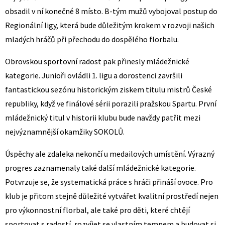
obsadil v ní konečné 8 místo. B-tým mužů vybojoval postup do
Regionální ligy, která bude důležitým krokem v rozvoji našich
mladých hráčů při přechodu do dospělého florbalu.
Obrovskou sportovní radost pak přinesly mládežnické
kategorie. Junioři ovládli 1. ligu a dorostenci završili
fantastickou sezónu historickým ziskem titulu mistrů České
republiky, když ve finálové sérii porazili pražskou Spartu. První
mládežnický titul v historii klubu bude navždy patřit mezi
nejvýznamnější okamžiky SOKOLŮ.
Úspěchy ale zdaleka nekončí u medailových umístění. Výrazný
progres zaznamenaly také další mládežnické kategorie.
Potvrzuje se, že systematická práce s hráči přináší ovoce. Pro
klub je přitom stejně důležité vytvářet kvalitní prostředí nejen
pro výkonnostní florbal, ale také pro děti, které chtějí
sportovat s radostí, rozvíjet se vlastním tempem a budovat si