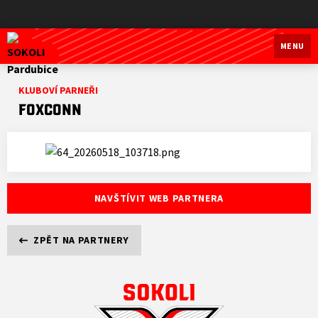
SOKOLI Pardubice
MENU
KLUBOVÍ PARNEŘI
FOXCONN
NAVŠTÍVIT WEB PARTNERA
ZPĚT NA PARTNERY