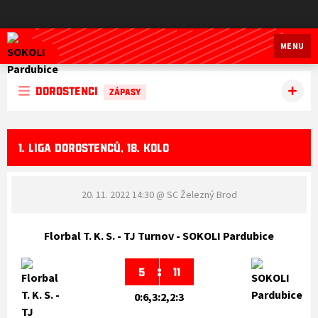
SOKOLI Pardubice
MENU
Dorostenci
ZÁPASY
1. LIGA DOROSTENCŮ, 18. KOLO
20. 11. 2022 14:30
@ SC Železný Brod
Florbal T. K. S. - TJ Turnov - SOKOLI Pardubice
:
5
11
0:6,3:2,2:3