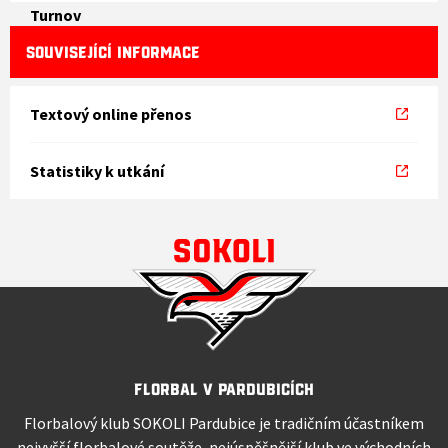
SOUVISEJÍCÍ INFORMACE
Textový online přenos
Statistiky k utkání
Florbal v Pardubicích
Florbalový klub SOKOLI Pardubice je tradičním účastníkem
nejvyšší florbalové soutěže, nejúspěšnější klub ve východních