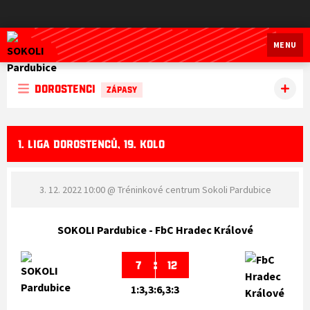
SOKOLI Pardubice
MENU
Dorostenci
ZÁPASY
1. LIGA DOROSTENCŮ, 19. KOLO
3. 12. 2022 10:00
@ Tréninkové centrum Sokoli Pardubice
SOKOLI Pardubice - FbC Hradec Králové
:
7
12
1:3,3:6,3:3