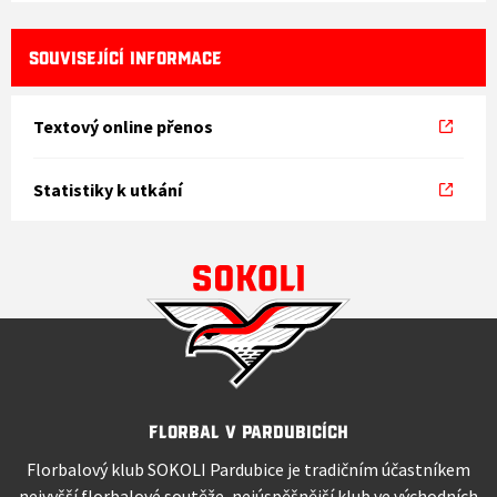
SOUVISEJÍCÍ INFORMACE
Textový online přenos
Statistiky k utkání
Florbal v Pardubicích
Florbalový klub SOKOLI Pardubice je tradičním účastníkem
nejvyšší florbalové soutěže, nejúspěšnější klub ve východních