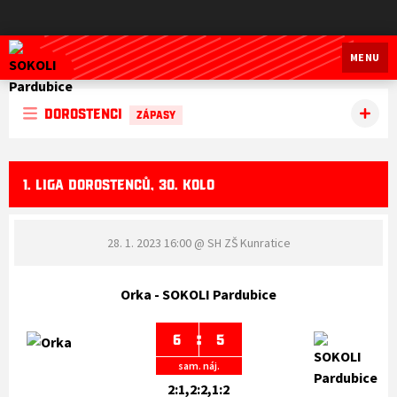
SOKOLI Pardubice
MENU
Dorostenci
ZÁPASY
1. LIGA DOROSTENCŮ, 30. KOLO
28. 1. 2023 16:00
@ SH ZŠ Kunratice
Orka - SOKOLI Pardubice
:
6
5
sam. náj.
2:1,2:2,1:2