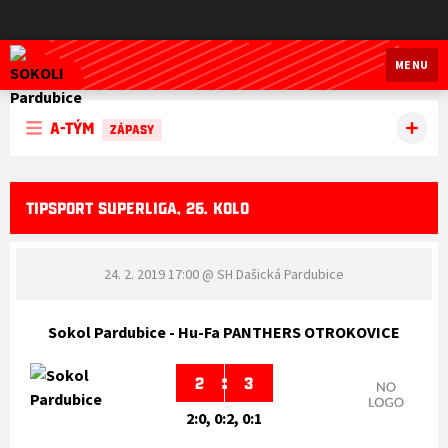
SOKOLI Pardubice
MENU
A-tým
ZÁPASY
TIPSPORT SUPERLIGA, 26. KOLO
24. 2. 2019 17:00
@ SH Dašická Pardubice
Sokol Pardubice - Hu-Fa PANTHERS OTROKOVICE
:
2
3
2:0, 0:2, 0:1