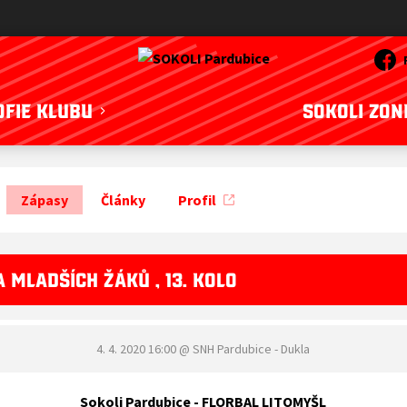
OFIE KLUBU
SOKOLI ZON
Zápasy
Články
Profil
 MLADŠÍCH ŽÁKŮ , 13. KOLO
4. 4. 2020 16:00
@ SNH Pardubice - Dukla
Sokoli Pardubice - FLORBAL LITOMYŠL