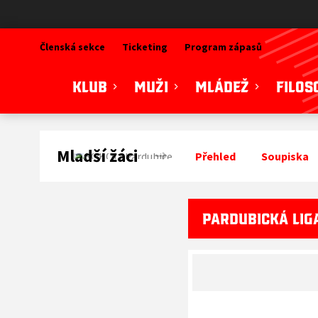
SOKOLI Pardubice
Členská sekce
Ticketing
Program zápasů
KLUB
MUŽI
MLÁDEŽ
FILOS
Mladší žáci
Přehled
Soupiska
PARDUBICKÁ LIGA