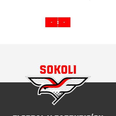
:
-
-