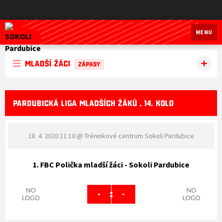
SOKOLI Pardubice
MENU
Mladší žáci
ZÁPASY
PARDUBICKÁ LIGA MLADŠÍCH ŽÁKŮ , 14. KOLO
18. 4. 2020 11:10
@ Tréninkové centrum Sokoli Pardubice
1. FBC Polička mladší žáci - Sokoli Pardubice
:
-
-