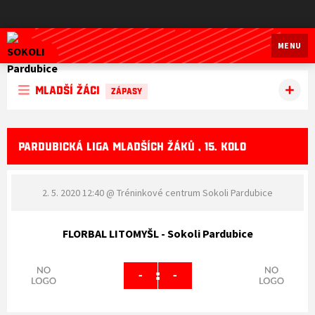
SOKOLI Pardubice
MENU
Mladší žáci
ZÁPASY
PARDUBICKÁ LIGA MLADŠÍCH ŽÁKŮ , 15. KOLO
2. 5. 2020 12:40
@ Tréninkové centrum Sokoli Pardubice
FLORBAL LITOMYŠL - Sokoli Pardubice
:
-
-