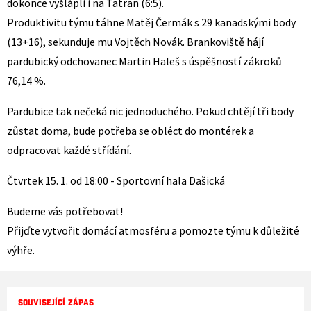
dokonce vyšlápli i na Tatran (6:5).
Produktivitu týmu táhne Matěj Čermák s 29 kanadskými body
(13+16), sekunduje mu Vojtěch Novák. Brankoviště hájí
pardubický odchovanec Martin Haleš s úspěšností zákroků
76,14 %.
Pardubice tak nečeká nic jednoduchého. Pokud chtějí tři body
zůstat doma, bude potřeba se obléct do montérek a
odpracovat každé střídání.
Čtvrtek 15. 1. od 18:00 - Sportovní hala Dašická
Budeme vás potřebovat!
Přijďte vytvořit domácí atmosféru a pomozte týmu k důležité
výhře.
SOUVISEJÍCÍ ZÁPAS