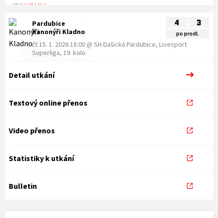
:
4
3
Pardubice
Kanonýři Kladno
po prodl.
čt 15. 1. 2026 18:00
@
SH Dašická Pardubice
,
Livesport
Superliga, 19. kolo
Detail utkání
Textový online přenos
Video přenos
Statistiky k utkání
Bulletin