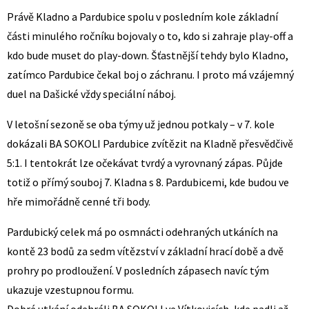
Právě Kladno a Pardubice spolu v posledním kole základní
části minulého ročníku bojovaly o to, kdo si zahraje play-off a
kdo bude muset do play-down. Šťastnější tehdy bylo Kladno,
zatímco Pardubice čekal boj o záchranu. I proto má vzájemný
duel na Dašické vždy speciální náboj.
V letošní sezoně se oba týmy už jednou potkaly – v 7. kole
dokázali BA SOKOLI Pardubice zvítězit na Kladně přesvědčivě
5:1. I tentokrát lze očekávat tvrdý a vyrovnaný zápas. Půjde
totiž o přímý souboj 7. Kladna s 8. Pardubicemi, kde budou ve
hře mimořádně cenné tři body.
Pardubický celek má po osmnácti odehraných utkáních na
kontě 23 bodů za sedm vítězství v základní hrací době a dvě
prohry po prodloužení. V posledních zápasech navíc tým
ukazuje vzestupnou formu.