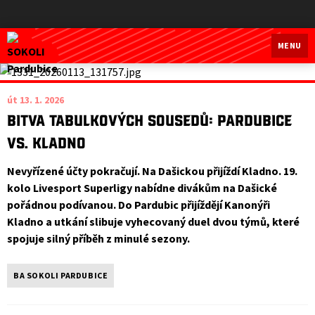
SOKOLI Pardubice
MENU
út 13. 1. 2026
Bitva tabulkových sousedů: Pardubice
vs. Kladno
Nevyřízené účty pokračují. Na Dašickou přijíždí Kladno. 19.
kolo Livesport Superligy nabídne divákům na Dašické
pořádnou podívanou. Do Pardubic přijíždějí Kanonýři
Kladno a utkání slibuje vyhecovaný duel dvou týmů, které
spojuje silný příběh z minulé sezony.
BA SOKOLI PARDUBICE