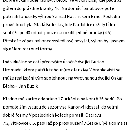
Dobré utkání odehráli BA SOKOLI ve Vítkovicích, kde padli až
gólem do prázdné branky 4:6. Na domácí palubovce poté
potěšili fanoušky výhrou 8:5 nad Hattrickem Brno. Poslední
prověrkou byla Mladá Boleslav, kde Pardubice držely lídra
soutěže po 40 minut pouze na rozdíl jediné branky (4:5).
Přestože zápas nakonec výsledkově nevyšel, výkon byl jasným
signálem rostoucí formy.
Individuálně se daří především útočné dvojici Burian –
Hromada, která patří k tahounům ofenzivy. V brankovišti se
může realizační tým spolehnout na vyrovnanou dvojici Oskar
Blaha – Jan Buzík.
Kladno má zatím odehráno 17 utkání a na kontě 26 bodů. Po
pomalejším vstupu do sezony se Kanonýři dostali do velmi
dobré formy. V posledních kolech porazili Ostravu
7:3, Vítkovice 6:5, padli až po prodloužení v České Lípě a doma si