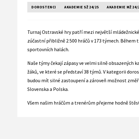
DOROSTENCI
AKADEMIE SŽ 24/25
AKADEMIE MŽ 24/
Turnaj Ostravské hry patří mezi největší mládežnické
zúčastní přibližně 2 500 hráčů v 173 týmech. Během t
sportovních halách.
Naše týmy čekají zápasy ve velmi silně obsazených ka
žáků, ve které se představí 38 týmů. V kategorii dor
budou mít silné zastoupení a zároveň možnost změřit s
Slovenska a Polska.
Všem našim hráčům a trenérům přejeme hodně štěstí,