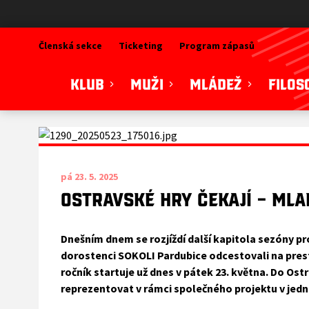
SOKOLI Pardubice
Členská sekce
Ticketing
Program zápasů
KLUB
MUŽI
MLÁDEŽ
FILOS
pá 23. 5. 2025
Ostravské hry čekají – mla
Dnešním dnem se rozjíždí další kapitola sezóny pr
dorostenci SOKOLI Pardubice odcestovali na presti
ročník startuje už dnes v pátek 23. května. Do Ostra
reprezentovat v rámci společného projektu v jedn