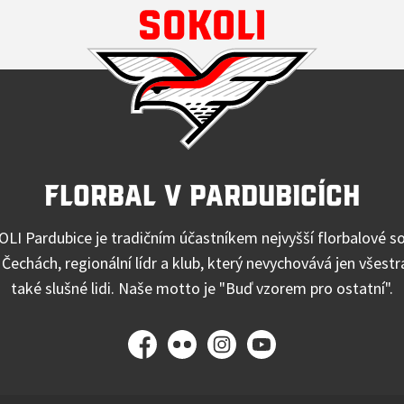
Florbal v Pardubicích
OLI Pardubice je tradičním účastníkem nejvyšší florbalové so
Čechách, regionální lídr a klub, který nevychovává jen všest
také slušné lidi. Naše motto je "Buď vzorem pro ostatní".
Facebook
Flickr
Instagram
YouTube