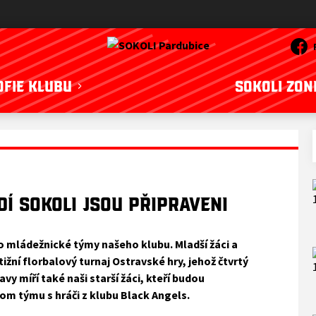
OFIE KLUBU
SOKOLI ZON
dí SOKOLI jsou připraveni
o mládežnické týmy našeho klubu. Mladší žáci a
žní florbalový turnaj Ostravské hry, jehož čtvrtý
vy míří také naši starší žáci, kteří budou
om týmu s hráči z klubu Black Angels.