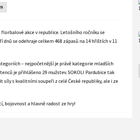
25
 florbalové akce v republice. Letošního ročníku se
ří dnů se odehraje celkem 468 zápasů na 14 hřištích v 11
tegoriích – nejpočetnější je právě kategorie mladších
ostenců je přihlášeno 29 mužstev. SOKOLI Pardubice tak
íly s kvalitními soupeři z celé České republiky, ale i ze
 bojovnost a hlavně radost ze hry!