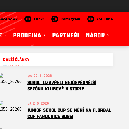
Facebook
Flickr
Instagram
YouTube
E
PRODEJNA
PARTNEŘI
NÁBOR
DALŠÍ ČLÁNKY
po 22. 6. 2026
SOKOLI uzavřeli nejúspěšnější
sezónu klubové historie
út 2. 6. 2026
JUNIOR SOKOL CUP SE MĚNÍ NA FLORBAL
CUP PARDUBICE 2026!